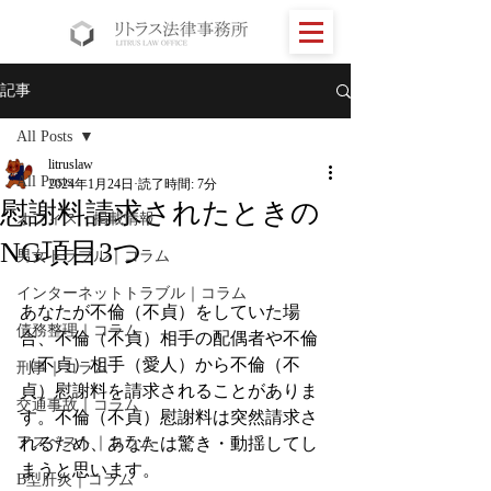
記事
All Posts
litruslaw
All Posts
2024年1月24日
読了時間: 7分
慰謝料請求されたときの
オフィス・掲載情報
NG項目3つ
男女トラブル｜コラム
インターネットトラブル｜コラム
あなたが不倫（不貞）をしていた場
債務整理｜コラム
合、不倫（不貞）相手の配偶者や不倫
（不貞）相手（愛人）から不倫（不
刑事｜コラム
貞）慰謝料を請求されることがありま
交通事故｜コラム
す。不倫（不貞）慰謝料は突然請求さ
アスベスト｜コラム
れるため、あなたは驚き・動揺してし
まうと思います。
B型肝炎｜コラム