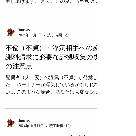
申し上げます。 さて、この度、当事務所は
2025年９月１日より、事務所名称を「リトラ
ス法律事務所」から「 あかがね法律事務所
」へ変更する運びとなりました。また、事務
所の場所も移転させていただき...
litruslaw
2024年12月3日
読了時間: 5分
不倫（不貞）・浮気相手への慰
謝料請求に必要な証拠収集の際
の注意点
配偶者（夫・妻）の浮気（不貞）が発覚し
た… パートナーが浮気しているかもしれな
い… このような場合、あなたは大変なショ
ックを受け、配偶者や不貞相手を問い詰めて
真実を知りたいと考えたり、謝罪をさせよう
と考えるかもしれません。...
litruslaw
2024年10月13日
読了時間: 1分