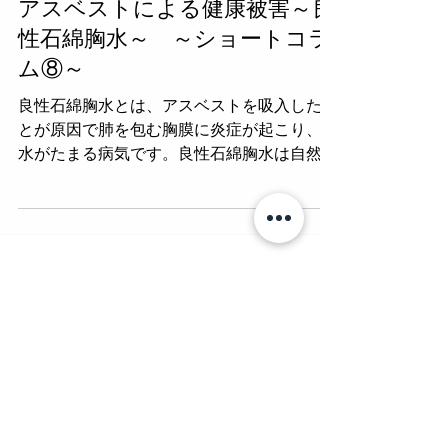
アスベストによる健康被害～良
性石綿胸水～ ～ショートコラ
ム⑧～
良性石綿胸水とは、アスベストを吸入したこ
とが原因で肺を包む胸膜に炎症が起こり、胸
水がたまる病気です。良性石綿胸水は自然に
胸水が消えて治る場合が多いため、石綿救済
給付の対象外の疾病です。 良性石綿胸水は
自然に治癒するケースが多いですが、何度も
胸水が繰り返し発生する場合もありま...
東京都中央区銀座1-13-12銀友ビル9階
第二東京弁護士会 代表弁護士 鈴木健太