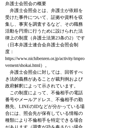
弁護士会照会の概要
　弁護士会照会とは、弁護士が依頼を
受けた事件について、証拠や資料を収
集し、事実を調査するなど、その職務
活動を円滑に行うために設けられた法
律上の制度（弁護士法第23条の2）です
（日本弁護士連合会弁護士会照会制
度：
https://www.nichibenren.or.jp/activity/impro
vement/shokai.html）。
　弁護士会照会に対しては、回答すべ
き法的義務があることが裁判例および
政府解釈によって示されています。
　この制度によって、不倫相手の電話
番号やメールアドレス、不倫相手の勤
務先、LINEのIDなどが分かっている場
合には、照会先が保有している情報の
種類により不倫相手を特定できる場合
があります（調査が功を奏さない場合