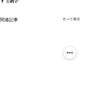
関連記事
すべて表示
不倫（不貞）・浮気相手
アスベストによ
への慰謝料請求に必要な
害～良性石綿胸
証拠収集の際の注意点
ショートコラム
配偶者（夫・妻）の浮気（不
良性石綿胸水とは
コメント