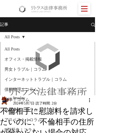
記事
All Posts
All Posts
オフィス・掲載情報
男女トラブル｜コラム
インターネットトラブル｜コラム
債務整理｜コラム
litruslaw
刑事｜コラム
2024年5月7日
読了時間: 2分
不倫相手に慰謝料を請求し
交通事故｜コラム
たいのに、不倫相手の住所
アスベスト｜コラム
B型肝炎｜コラム
が分からない場合の対応