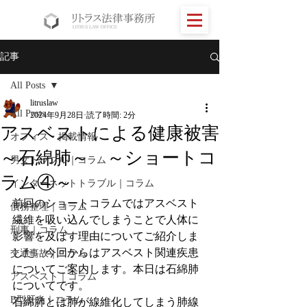
記事
All Posts
litruslaw
All Posts
2024年9月28日
読了時間: 2分
アスベストによる健康被害
オフィス・掲載情報
～石綿肺～ ～ショートコ
男女トラブル｜コラム
ラム④～
インターネットトラブル｜コラム
前回のショートコラムではアスベスト
債務整理｜コラム
繊維を吸い込んでしまうことで人体に
刑事｜コラム
影響を及ぼす理由についてご紹介しま
した。今回からはアスベスト関連疾患
交通事故｜コラム
についてご案内します。本日は石綿肺
アスベスト｜コラム
についてです。
B型肝炎｜コラム
石綿肺とは肺が線維化してしまう肺線